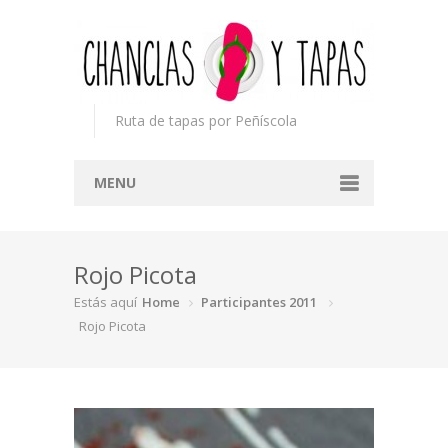
Ruta de tapas por Peñíscola
MENU
Inicio
Rojo Picota
Concurso
Estás aquí
Home
Participantes 2011
Participantes
Rojo Picota
Noticias
Mapa
Premios