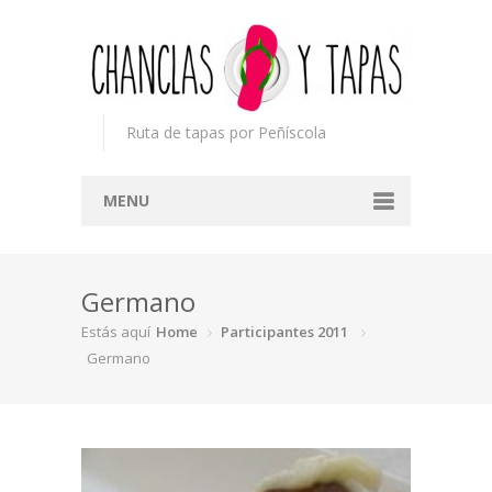
Ruta de tapas por Peñíscola
MENU
Inicio
Germano
Concurso
Estás aquí
Home
Participantes 2011
Participantes
Germano
Noticias
Mapa
Premios