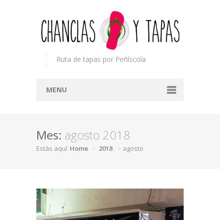
Ruta de tapas por Peñíscola
MENU
Inicio
Mes:
agosto 2018
Concurso
Estás aquí
Home
2018
agosto
Participantes
Noticias
Mapa
Premios