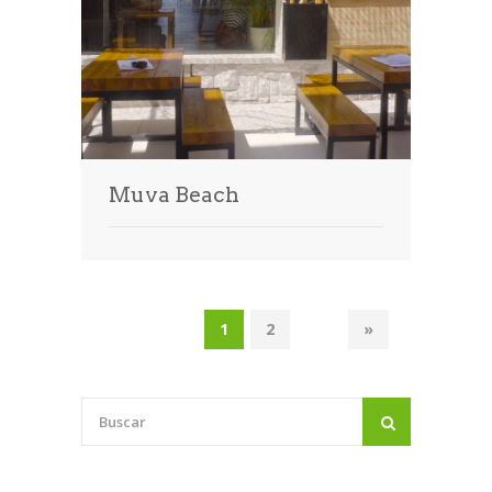
Muva Beach
1
2
»