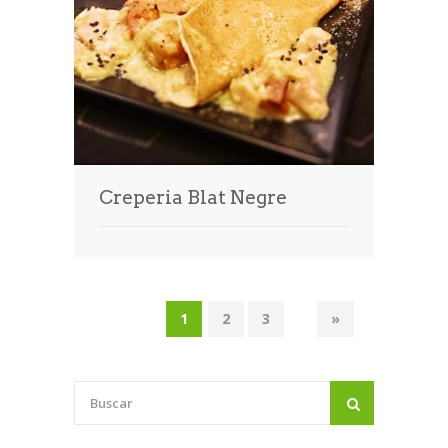
Creperia Blat Negre
1
2
3
»