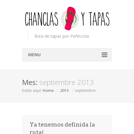
Ruta de tapas por Peñíscola
MENU
Inicio
Mes:
septiembre 2013
Concurso
Estás aquí
Home
2013
septiembre
Participantes
Noticias
Mapa
Ya tenemos definida la
Premios
ruta!