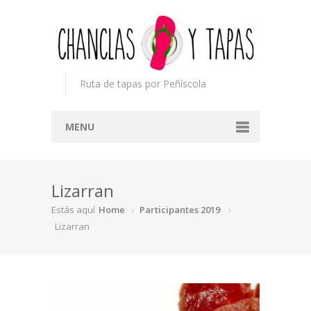
Ruta de tapas por Peñíscola
MENU
Inicio
Lizarran
Concurso
Estás aquí
Home
Participantes 2019
Participantes
Lizarran
Noticias
Mapa
Premios