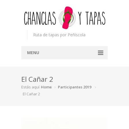
Ruta de tapas por Peñíscola
MENU
Inicio
El Cañar 2
Concurso
Estás aquí
Home
Participantes 2019
Participantes
El Cañar 2
Noticias
Mapa
Premios