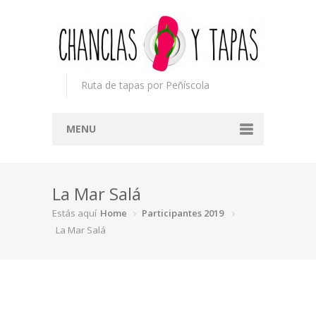
Ruta de tapas por Peñíscola
MENU
Inicio
La Mar Salá
Concurso
Estás aquí
Home
Participantes 2019
Participantes
La Mar Salá
Noticias
Mapa
Premios