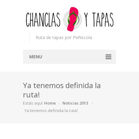
Ruta de tapas por Peñíscola
MENU
Inicio
Ya tenemos definida la
Concurso
ruta!
Participantes
Estás aquí
Home
Noticias 2013
Noticias
Ya tenemos definida la ruta!
Mapa
Premios