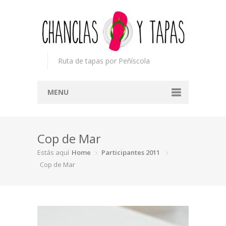
Ruta de tapas por Peñíscola
MENU
Inicio
Cop de Mar
Concurso
Estás aquí
Home
Participantes 2011
Participantes
Cop de Mar
Noticias
Mapa
Premios