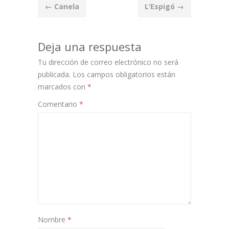
Post
←
Canela
L’Espigó
→
navigation
Deja una respuesta
Tu dirección de correo electrónico no será
publicada.
Los campos obligatorios están
marcados con
*
Comentario
*
Nombre
*