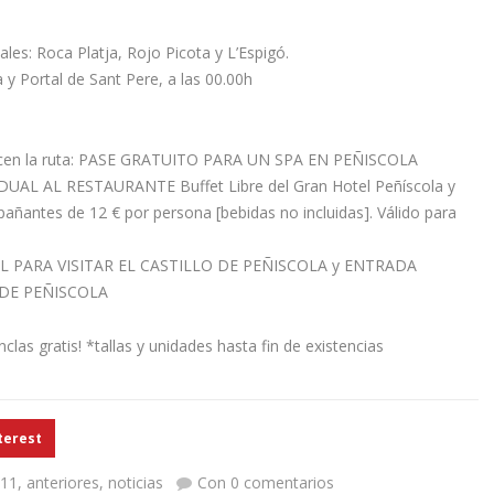
ales: Roca Platja, Rojo Picota y L’Espigó.
 y Portal de Sant Pere, a las 00.00h
alicen la ruta: PASE GRATUITO PARA UN SPA EN PEÑISCOLA
DUAL AL RESTAURANTE Buffet Libre del Gran Hotel Peñíscola y
pañantes de 12 € por persona [bebidas no incluidas]. Válido para
UAL PARA VISITAR EL CASTILLO DE PEÑISCOLA y ENTRADA
DE PEÑISCOLA
clas gratis! *tallas y unidades hasta fin de existencias
terest
11
,
anteriores
,
noticias
Con 0 comentarios