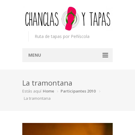
Ruta de tapas por Peñíscola
MENU
Inicio
La tramontana
Concurso
Estás aquí
Home
Participantes 2010
Participantes
La tramontana
Noticias
Mapa
Premios