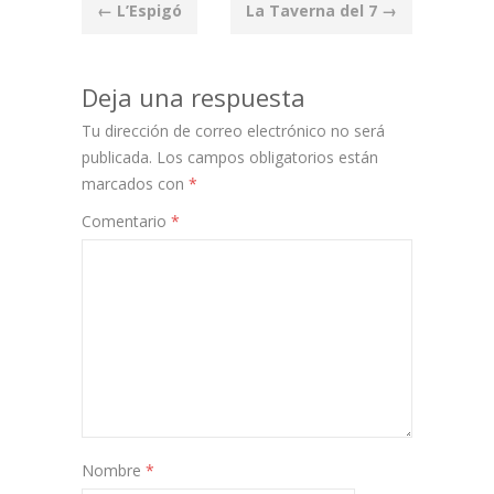
Post
←
L’Espigó
La Taverna del 7
→
navigation
Deja una respuesta
Tu dirección de correo electrónico no será
publicada.
Los campos obligatorios están
marcados con
*
Comentario
*
Nombre
*