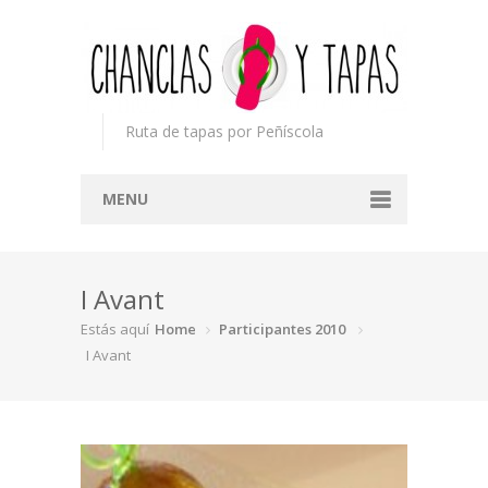
Ruta de tapas por Peñíscola
MENU
Inicio
I Avant
Concurso
Estás aquí
Home
Participantes 2010
Participantes
I Avant
Noticias
Mapa
Premios