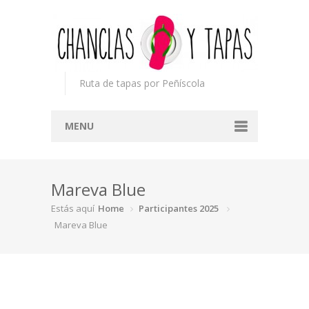
Ruta de tapas por Peñíscola
MENU
Inicio
Mareva Blue
Concurso
Estás aquí
Home
Participantes 2025
Participantes
Mareva Blue
Noticias
Mapa
Premios