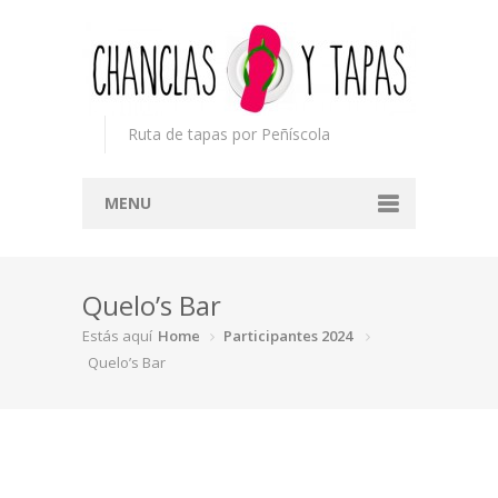
Ruta de tapas por Peñíscola
MENU
Inicio
Quelo’s Bar
Concurso
Estás aquí
Home
Participantes 2024
Participantes
Quelo’s Bar
Noticias
Mapa
Premios