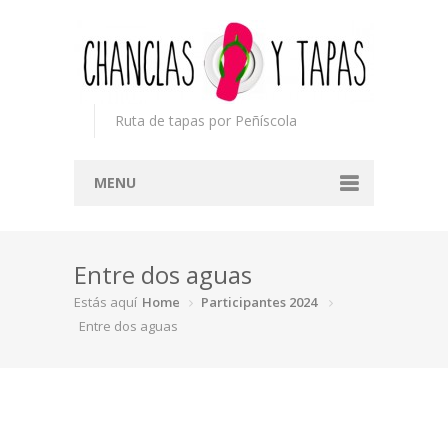
Ruta de tapas por Peñíscola
MENU
Inicio
Entre dos aguas
Concurso
Estás aquí
Home
Participantes 2024
Participantes
Entre dos aguas
Noticias
Mapa
Premios