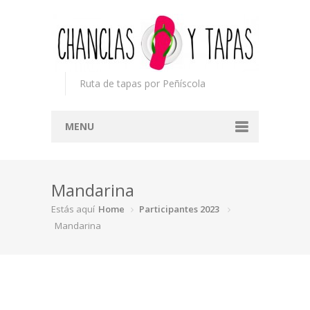
Ruta de tapas por Peñíscola
MENU
Inicio
Mandarina
Concurso
Estás aquí
Home
Participantes 2023
Participantes
Mandarina
Noticias
Mapa
Premios