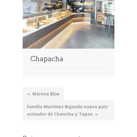
Chapacha
Post
←
Mareva Blue
navigation
Familia Martínez Bujanda nuevo patr
ocinador de Chanclas y Tapas
→