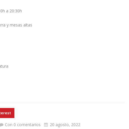
30h a 20:30h
arra y mesas altas
atura
terest
Con 0 comentarios
20 agosto, 2022