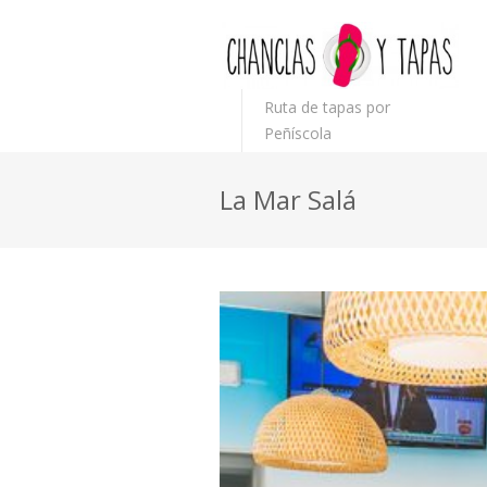
Ruta de tapas por
Peñíscola
La Mar Salá