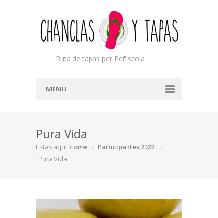
Ruta de tapas por Peñíscola
MENU
Inicio
Pura Vida
Concurso
Estás aquí
Home
Participantes 2022
Participantes
Pura Vida
Noticias
Mapa
Premios