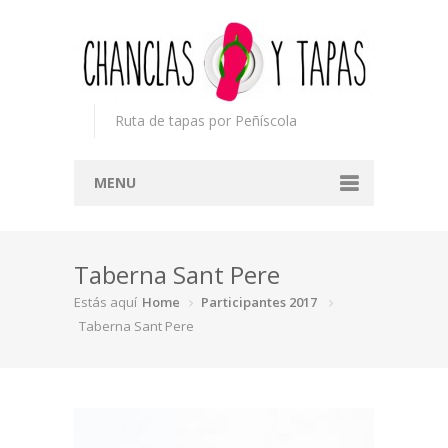
Ruta de tapas por Peñíscola
MENU
Inicio
Taberna Sant Pere
Concurso
Estás aquí
Home
Participantes 2017
Participantes
Taberna Sant Pere
Noticias
Mapa
Premios