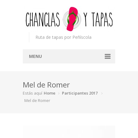
Ruta de tapas por Peñíscola
MENU
Inicio
Mel de Romer
Concurso
Estás aquí
Home
Participantes 2017
Participantes
Mel de Romer
Noticias
Mapa
Premios