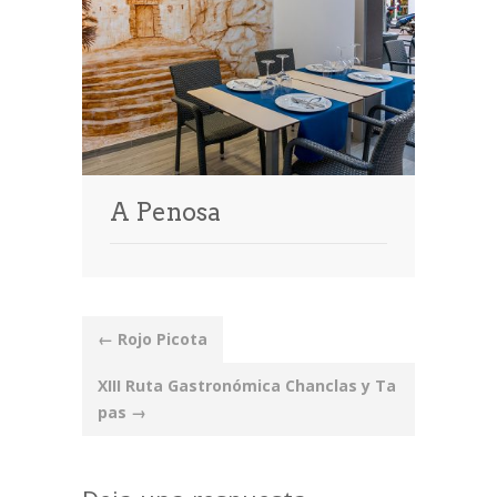
A Penosa
Post
←
Rojo Picota
navigation
XIII Ruta Gastronómica Chanclas y Ta
pas
→