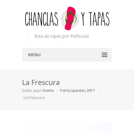
Ruta de tapas por Peñíscola
MENU
Inicio
La Frescura
Concurso
Estás aquí
Home
Participantes 2017
Participantes
La Frescura
Noticias
Mapa
Premios