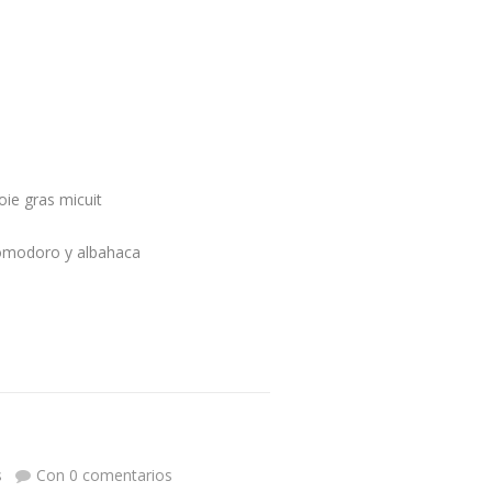
ie gras micuit
pomodoro y albahaca
s
Con 0 comentarios