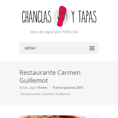
Ruta de tapas por Peñíscola
MENU
Inicio
Restaurante Carmen
Concurso
Guillemot
Participantes
Estás aquí
Home
Participantes 2015
Noticias
Restaurante Carmen Guillemot
Mapa
Premios