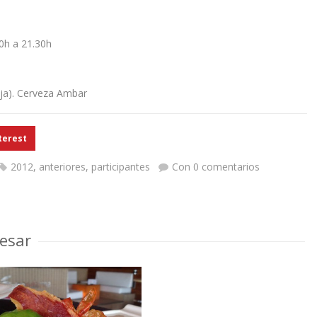
00h a 21.30h
oja). Cerveza Ambar
terest
2012
,
anteriores
,
participantes
Con 0 comentarios
esar