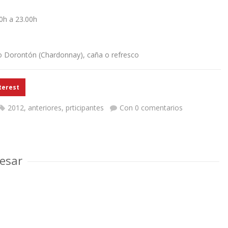
00h a 23.00h
co Dorontón (Chardonnay), caña o refresco
terest
2012
,
anteriores
,
prticipantes
Con 0 comentarios
esar