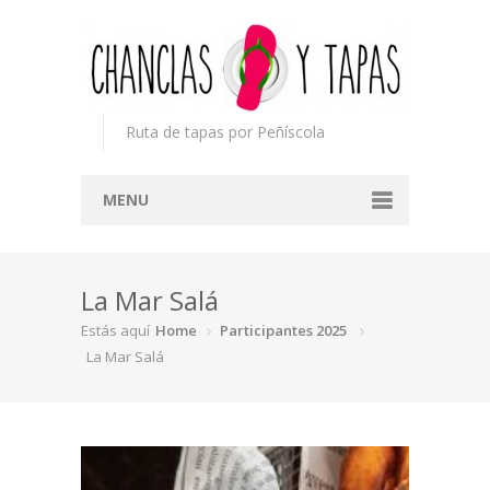
Ruta de tapas por Peñíscola
MENU
Inicio
La Mar Salá
Concurso
Estás aquí
Home
Participantes 2025
Participantes
La Mar Salá
Noticias
Mapa
Premios