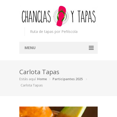
Ruta de tapas por Peñíscola
MENU
Inicio
Carlota Tapas
Concurso
Estás aquí
Home
Participantes 2025
Participantes
Carlota Tapas
Noticias
Mapa
Premios