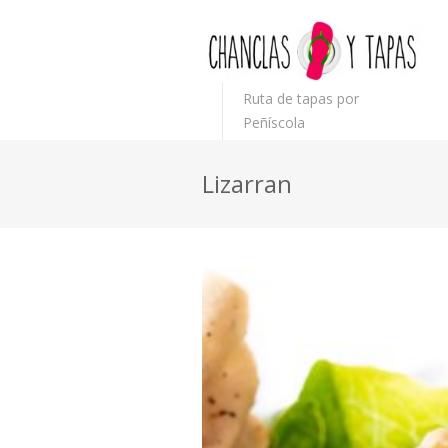
Ruta de tapas por
Peñíscola
Lizarran