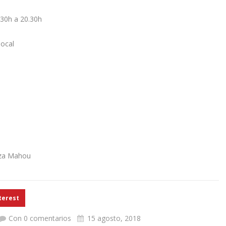
.30h a 20.30h
local
eza Mahou
terest
Con 0 comentarios
15 agosto, 2018