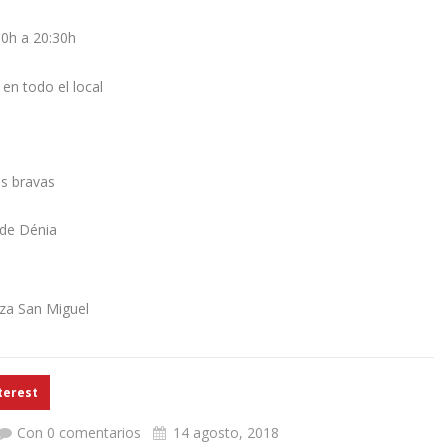
00h a 20:30h
 en todo el local
as bravas
 de Dénia
eza San Miguel
terest
Con 0 comentarios
14 agosto, 2018