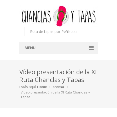
Ruta de tapas por Peñíscola
MENU
Inicio
Vídeo presentación de la XI
Concurso
Ruta Chanclas y Tapas
Participantes
Estás aquí
Home
prensa
Noticias
Vídeo presentación de la XI Ruta Chanclas y
Tapas
Mapa
Premios