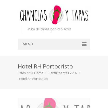
Ruta de tapas por Peñíscola
MENU
Inicio
Hotel RH Portocristo
Concurso
Estás aquí
Home
Participantes 2016
Participantes
Hotel RH Portocristo
Noticias
Mapa
Premios