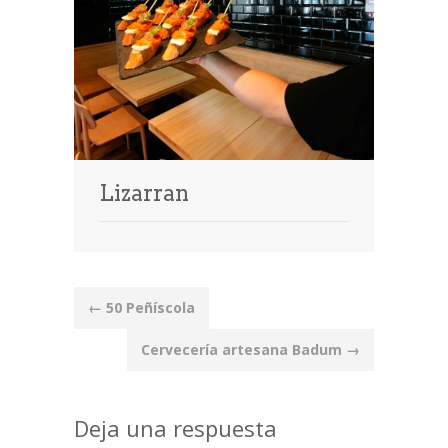
Lizarran
Post
←
50 Peñíscola
navigation
Cervecería artesana Badum
→
Deja una respuesta