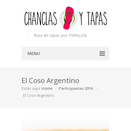
Ruta de tapas por Peñíscola
MENU
Inicio
El Coso Argentino
Concurso
Estás aquí
Home
Participantes 2016
Participantes
El Coso Argentino
Noticias
Mapa
Premios