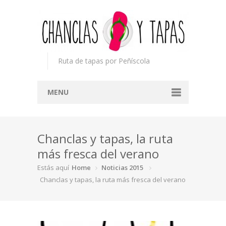
Ruta de tapas por Peñíscola
MENU
Inicio
Chanclas y tapas, la ruta
Concurso
más fresca del verano
Participantes
Estás aquí
Home
Noticias 2015
Noticias
Chanclas y tapas, la ruta más fresca del verano
Mapa
Premios