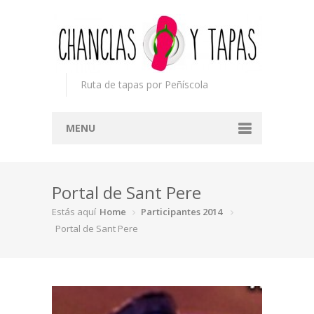
Ruta de tapas por Peñíscola
MENU
Inicio
Portal de Sant Pere
Concurso
Estás aquí
Home
Participantes 2014
Participantes
Portal de Sant Pere
Noticias
Mapa
Premios