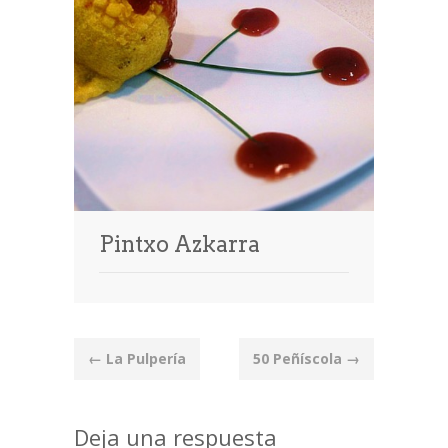
Pintxo Azkarra
Post
←
La Pulpería
50 Peñíscola
→
navigation
Deja una respuesta