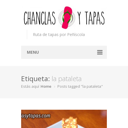
Ruta de tapas por Peñíscola
MENU
Inicio
Etiqueta:
la pataleta
Concurso
Estás aquí
Home
Posts tagged "la pataleta"
Participantes
Noticias
Mapa
Premios